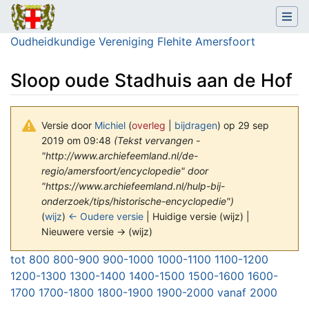
Oudheidkundige Vereniging Flehite Amersfoort
Sloop oude Stadhuis aan de Hof
Versie door
Michiel
(
overleg
|
bijdragen
)
op 29 sep
2019 om 09:48
(Tekst vervangen -
"http://www.archiefeemland.nl/de-
regio/amersfoort/encyclopedie" door
"https://www.archiefeemland.nl/hulp-bij-
onderzoek/tips/historische-encyclopedie")
(
wijz
)
← Oudere versie
| Huidige versie (wijz) |
Nieuwere versie → (wijz)
Ga naar:
navigatie
,
zoeken
tot 800
800-900
900-1000
1000-1100
1100-1200
1200-1300
1300-1400
1400-1500
1500-1600
1600-
1700
1700-1800
1800-1900
1900-2000
vanaf 2000