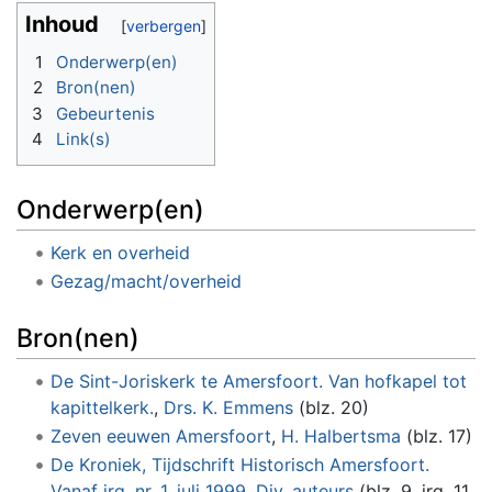
Inhoud
1
Onderwerp(en)
2
Bron(nen)
3
Gebeurtenis
4
Link(s)
Onderwerp(en)
Kerk en overheid
Gezag/macht/overheid
Bron(nen)
De Sint-Joriskerk te Amersfoort. Van hofkapel tot
kapittelkerk.
,
Drs. K. Emmens
(blz. 20)
Zeven eeuwen Amersfoort
,
H. Halbertsma
(blz. 17)
De Kroniek, Tijdschrift Historisch Amersfoort.
Vanaf jrg. nr. 1, juli 1999
,
Div. auteurs
(blz. 9, jrg. 11,