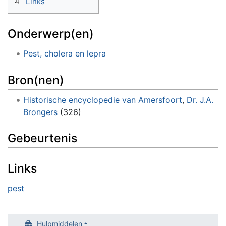
4
Links
Onderwerp(en)
Pest, cholera en lepra
Bron(nen)
Historische encyclopedie van Amersfoort
,
Dr. J.A.
Brongers
(326)
Gebeurtenis
Links
pest
Hulpmiddelen