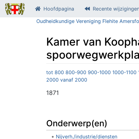
Hoofdpagina
Recente wijziginge
Oudheidkundige Vereniging Flehite Amersfo
Kamer van Koophan
spoorwegwerkplaa
Ga naar:
navigatie
,
zoeken
tot 800
800-900
900-1000
1000-1100
2000
vanaf 2000
1871
Onderwerp(en)
Nijverh./industrie/diensten