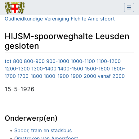
Oudheidkundige Vereniging Flehite Amersfoort
HIJSM-spoorweghalte Leusden
gesloten
Ga naar:
navigatie
,
zoeken
tot 800
800-900
900-1000
1000-1100
1100-1200
1200-1300
1300-1400
1400-1500
1500-1600
1600-
1700
1700-1800
1800-1900
1900-2000
vanaf 2000
15-5-1926
Onderwerp(en)
Spoor, tram en stadsbus
Omstreken van Amersfoort