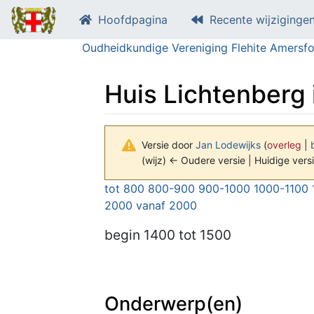
Hoofdpagina
Recente wijziginge
Oudheidkundige Vereniging Flehite Amersfo
Huis Lichtenberg
Versie door
Jan Lodewijks
(
overleg
|
(wijz) ← Oudere versie | Huidige versi
Ga naar:
navigatie
,
zoeken
tot 800
800-900
900-1000
1000-1100
2000
vanaf 2000
begin
1400
tot 1500
Onderwerp(en)