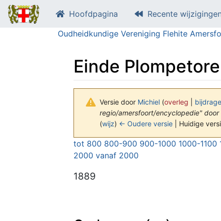
Hoofdpagina
Recente wijziginge
Oudheidkundige Vereniging Flehite Amersfo
Einde Plompetoren
Versie door
Michiel
(
overleg
|
bijdrag
regio/amersfoort/encyclopedie" door 
(
wijz
)
← Oudere versie
| Huidige versi
Ga naar:
navigatie
,
zoeken
tot 800
800-900
900-1000
1000-1100
2000
vanaf 2000
1889