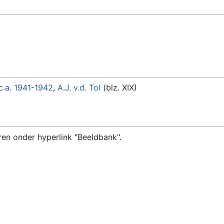
c.a. 1941-1942
,
A.J. v.d. Tol
(blz. XIX)
ren onder hyperlink "Beeldbank".