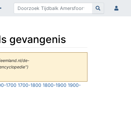
als gevangenis
feemland.nl/de-
-encyclopedie")
00-1700
1700-1800
1800-1900
1900-