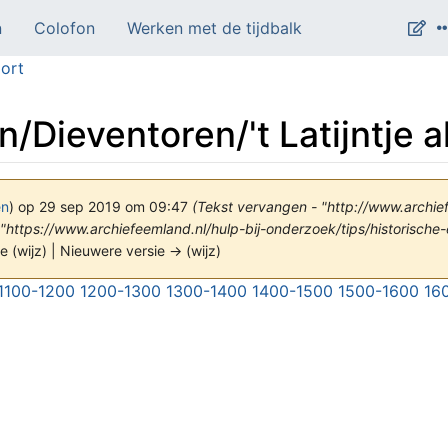
n
Colofon
Werken met de tijdbalk
ort
/Dieventoren/'t Latijntje 
en
)
op 29 sep 2019 om 09:47
(Tekst vervangen - "http://www.archie
"https://www.archiefeemland.nl/hulp-bij-onderzoek/tips/historische
e (wijz) | Nieuwere versie → (wijz)
1100-1200
1200-1300
1300-1400
1400-1500
1500-1600
16