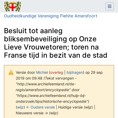
Oudheidkundige Vereniging Flehite Amersfoort
Besluit tot aanleg
bliksembeveiliging op Onze
Lieve Vrouwetoren; toren na
Franse tijd in bezit van de stad
Versie door
Michiel
(
overleg
|
bijdragen
)
op 29 sep
2019 om 09:48
(Tekst vervangen -
"http://www.archiefeemland.nl/de-
regio/amersfoort/encyclopedie" door
"https://www.archiefeemland.nl/hulp-bij-
onderzoek/tips/historische-encyclopedie")
(
wijz
)
← Oudere versie
| Huidige versie (wijz) |
Nieuwere versie → (wijz)