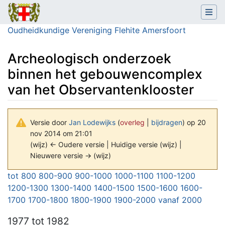
Oudheidkundige Vereniging Flehite Amersfoort
Archeologisch onderzoek
binnen het gebouwencomplex
van het Observantenklooster
Versie door
Jan Lodewijks
(
overleg
|
bijdragen
)
op 20
nov 2014 om 21:01
(wijz) ← Oudere versie | Huidige versie (wijz) |
Nieuwere versie → (wijz)
Ga naar:
navigatie
,
zoeken
tot 800
800-900
900-1000
1000-1100
1100-1200
1200-1300
1300-1400
1400-1500
1500-1600
1600-
1700
1700-1800
1800-1900
1900-2000
vanaf 2000
1977
tot 1982