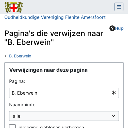
Oudheidkundige Vereniging Flehite Amersfoort
Hulp
Pagina's die verwijzen naar
"B. Eberwein"
←
B. Eberwein
Ga naar:
navigatie
,
zoeken
Verwijzingen naar deze pagina
Pagina:
Naamruimte:
alle
Invoeging sjablonen verbergen