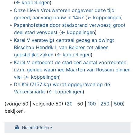
(
← koppelingen
)
Onze Lieve Vrouwetoren ongeveer deze tijd
gereed; aanvang bouw in 1457
(
← koppelingen
)
Papenhofstede door stadsbrand verwoest; groot
deel stad verwoest
(
← koppelingen
)
Karel V verstevigt centraal gezag en dwingt
Bisschop Hendrik II van Beieren tot alleen
geestelijke zaken
(
← koppelingen
)
Karel V ontneemt de stad een aantal voorrechten
i.v.m. gemak waarmee Maarten van Rossum binnen
viel
(
← koppelingen
)
De Kei (7157 kg) wordt opgegraven op de
Varkensmarkt
(
← koppelingen
)
(
vorige 50
|
volgende 50
) (
20
|
50
|
100
|
250
|
500
)
bekijken.
Hulpmiddelen