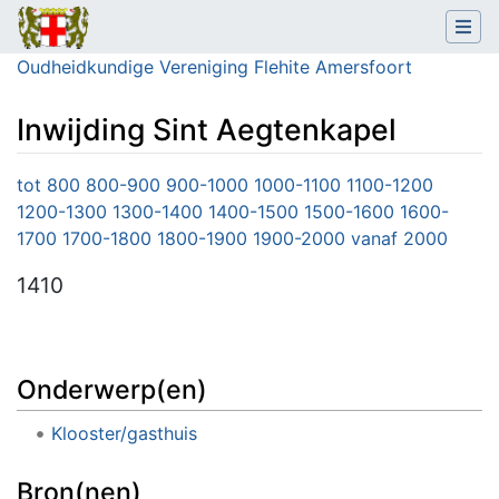
Oudheidkundige Vereniging Flehite Amersfoort
Inwijding Sint Aegtenkapel
Ga naar:
navigatie
,
zoeken
tot 800
800-900
900-1000
1000-1100
1100-1200
1200-1300
1300-1400
1400-1500
1500-1600
1600-
1700
1700-1800
1800-1900
1900-2000
vanaf 2000
1410
Onderwerp(en)
Klooster/gasthuis
Bron(nen)