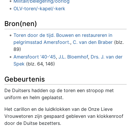
Militair/belegering/oorlog
OLV-toren/-kapel/-kerk
Bron(nen)
Toren door de tijd. Bouwen en restaureren in
pelgrimsstad Amersfoort.
,
C. van den Braber
(blz.
89)
Amersfoort '40-'45
,
J.L. Bloemhof
,
Drs. J. van der
Spek
(blz. 64, 146)
Gebeurtenis
De Duitsers hadden op de toren een stropop met
uniform en helm geplaatst.
Het carillon en de luidklokken van de Onze Lieve
Vrouwetoren zijn gespaard gebleven van klokkenroof
door de Duitse bezetters.