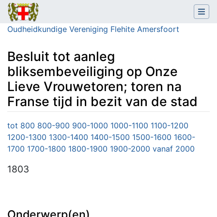
Oudheidkundige Vereniging Flehite Amersfoort
Besluit tot aanleg
bliksembeveiliging op Onze
Lieve Vrouwetoren; toren na
Franse tijd in bezit van de stad
Ga naar:
navigatie
,
zoeken
tot 800
800-900
900-1000
1000-1100
1100-1200
1200-1300
1300-1400
1400-1500
1500-1600
1600-
1700
1700-1800
1800-1900
1900-2000
vanaf 2000
1803
Onderwerp(en)