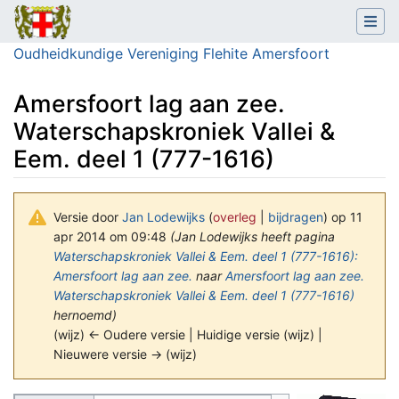
Oudheidkundige Vereniging Flehite Amersfoort
Amersfoort lag aan zee.
Waterschapskroniek Vallei &
Eem. deel 1 (777-1616)
Versie door
Jan Lodewijks
(
overleg
|
bijdragen
)
op 11
apr 2014 om 09:48
(Jan Lodewijks heeft pagina
Waterschapskroniek Vallei & Eem. deel 1 (777-1616):
Amersfoort lag aan zee.
naar
Amersfoort lag aan zee.
Waterschapskroniek Vallei & Eem. deel 1 (777-1616)
hernoemd)
(wijz) ← Oudere versie | Huidige versie (wijz) |
Nieuwere versie → (wijz)
Ga naar:
navigatie
,
zoeken