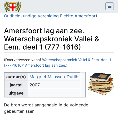
Oudheidkundige Vereniging Flehite Amersfoort
Amersfoort lag aan zee.
Waterschapskroniek Vallei &
Eem. deel 1 (777-1616)
(Doorverwezen vanaf
Waterschapskroniek Vallei & Eem. deel 1
(777-1616): Amersfoort lag aan zee.
)
Ga naar:
navigatie
,
zoeken
auteur(s)
Margriet Mijnssen-Dutilh
jaartal
2007
uitgave
De bron wordt aangehaald in de volgende
gebeurtenissen: