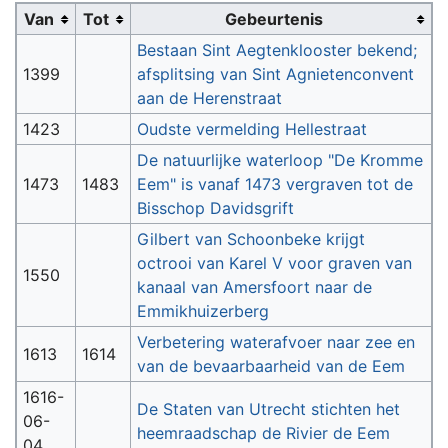
Van
Tot
Gebeurtenis
Bestaan Sint Aegtenklooster bekend;
1399
afsplitsing van Sint Agnietenconvent
aan de Herenstraat
1423
Oudste vermelding Hellestraat
De natuurlijke waterloop "De Kromme
1473
1483
Eem" is vanaf 1473 vergraven tot de
Bisschop Davidsgrift
Gilbert van Schoonbeke krijgt
octrooi van Karel V voor graven van
1550
kanaal van Amersfoort naar de
Emmikhuizerberg
Verbetering waterafvoer naar zee en
1613
1614
van de bevaarbaarheid van de Eem
1616-
De Staten van Utrecht stichten het
06-
heemraadschap de Rivier de Eem
04