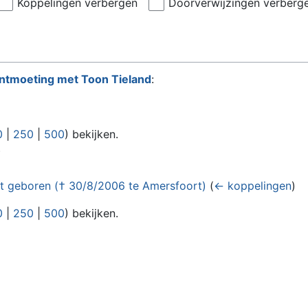
Koppelingen verbergen
Doorverwijzingen verberg
ntmoeting met Toon Tieland
:
0
|
250
|
500
) bekijken.
)
rt geboren († 30/8/2006 te Amersfoort)
(
← koppelingen
)
0
|
250
|
500
) bekijken.