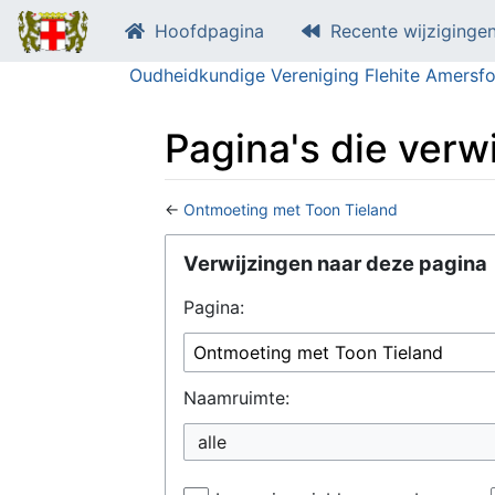
Hoofdpagina
Recente wijziginge
Oudheidkundige Vereniging Flehite Amersfo
Pagina's die verw
←
Ontmoeting met Toon Tieland
Ga naar:
navigatie
,
zoeken
Verwijzingen naar deze pagina
Pagina:
Naamruimte:
alle