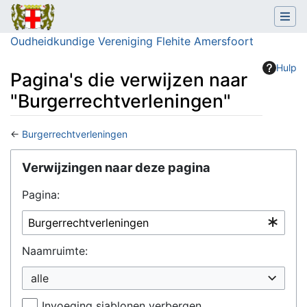
Oudheidkundige Vereniging Flehite Amersfoort
Hulp
Pagina's die verwijzen naar
"Burgerrechtverleningen"
←
Burgerrechtverleningen
Ga naar:
navigatie
,
zoeken
Verwijzingen naar deze pagina
Pagina:
Naamruimte:
alle
Invoeging sjablonen verbergen