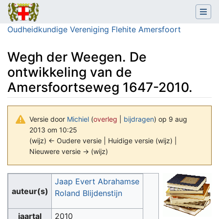
Oudheidkundige Vereniging Flehite Amersfoort
Wegh der Weegen. De
ontwikkeling van de
Amersfoortseweg 1647-2010.
Versie door
Michiel
(
overleg
|
bijdragen
)
op 9 aug
2013 om 10:25
(wijz) ← Oudere versie | Huidige versie (wijz) |
Nieuwere versie → (wijz)
Ga naar:
navigatie
,
zoeken
Jaap Evert Abrahamse
auteur(s)
Roland Blijdenstijn
jaartal
2010