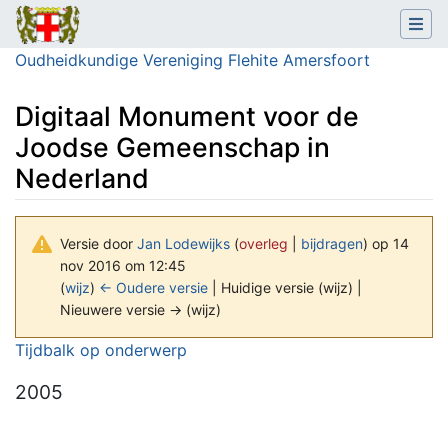
Oudheidkundige Vereniging Flehite Amersfoort
Digitaal Monument voor de
Joodse Gemeenschap in
Nederland
Versie door
Jan Lodewijks
(
overleg
|
bijdragen
)
op 14
nov 2016 om 12:45
(
wijz
)
← Oudere versie
| Huidige versie (wijz) |
Nieuwere versie → (wijz)
Ga naar:
navigatie
,
zoeken
Tijdbalk op onderwerp
2005