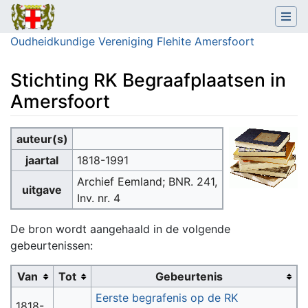
Oudheidkundige Vereniging Flehite Amersfoort
Stichting RK Begraafplaatsen in
Amersfoort
Ga naar:
navigatie
,
zoeken
auteur(s)
jaartal
1818-1991
Archief Eemland; BNR. 241,
uitgave
Inv. nr. 4
De bron wordt aangehaald in de volgende
gebeurtenissen:
Van
Tot
Gebeurtenis
Eerste begrafenis op de RK
1818-