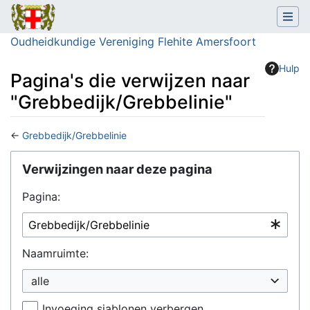
Oudheidkundige Vereniging Flehite Amersfoort
Hulp
Pagina's die verwijzen naar
"Grebbedijk/Grebbelinie"
←
Grebbedijk/Grebbelinie
Ga naar:
navigatie
,
zoeken
Verwijzingen naar deze pagina
Pagina:
Naamruimte:
alle
Invoeging sjablonen verbergen