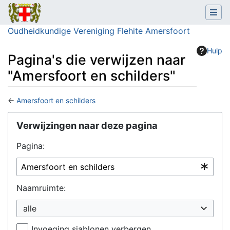
Oudheidkundige Vereniging Flehite Amersfoort
Hulp
Pagina's die verwijzen naar
"Amersfoort en schilders"
←
Amersfoort en schilders
Ga naar:
navigatie
,
zoeken
Verwijzingen naar deze pagina
Pagina:
Naamruimte:
alle
Invoeging sjablonen verbergen