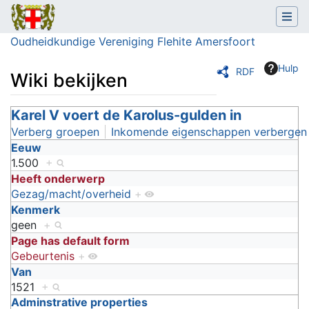
Oudheidkundige Vereniging Flehite Amersfoort
Hulp
RDF
Wiki bekijken
Ga naar:
Karel V voert de Karolus-gulden in
navigatie
,
zoeken
Verberg groepen
Inkomende eigenschappen verbergen
Eeuw
1.500
+
Heeft onderwerp
Gezag/macht/overheid
+
Kenmerk
geen
+
Page has default form
Gebeurtenis
+
Van
1521
+
Adminstrative properties