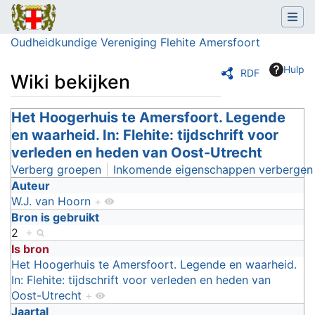
Oudheidkundige Vereniging Flehite Amersfoort
Hulp
RDF
Wiki bekijken
Ga naar:
Het Hoogerhuis te Amersfoort. Legende
navigatie
,
zoeken
en waarheid. In: Flehite: tijdschrift voor
verleden en heden van Oost-Utrecht
Verberg groepen
Inkomende eigenschappen verbergen
Auteur
W.J. van Hoorn
+
Bron is gebruikt
2
+
Is bron
Het Hoogerhuis te Amersfoort. Legende en waarheid.
In: Flehite: tijdschrift voor verleden en heden van
Oost-Utrecht
+
Jaartal