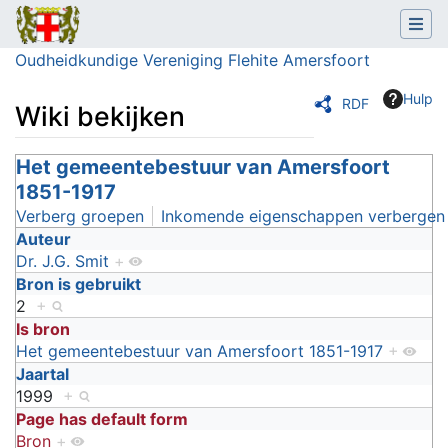
Oudheidkundige Vereniging Flehite Amersfoort
Hulp
RDF
Wiki bekijken
Ga naar:
Het gemeentebestuur van Amersfoort
navigatie
,
zoeken
1851-1917
Verberg groepen
Inkomende eigenschappen verbergen
Auteur
Dr. J.G. Smit
+
Bron is gebruikt
2
+
Is bron
Het gemeentebestuur van Amersfoort 1851-1917
+
Jaartal
1999
+
Page has default form
Bron
+