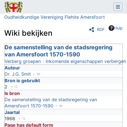
Oudheidkundige Vereniging Flehite Amersfoort
Hulp
RDF
Wiki bekijken
Ga naar:
De samenstelling van de stadsregering
navigatie
,
zoeken
van Amersfoort 1570-1590
Verberg groepen
Inkomende eigenschappen verbergen
Auteur
Dr. J.G. Smit
+
Bron is gebruikt
2
+
Is bron
De samenstelling van de stadsregering van
Amersfoort 1570-1590
+
Jaartal
1968
+
Page has default form