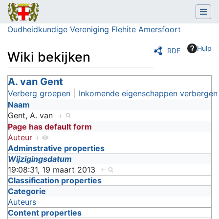
Oudheidkundige Vereniging Flehite Amersfoort
Hulp
RDF
Wiki bekijken
Ga naar:
A. van Gent
navigatie
,
zoeken
Verberg groepen
Inkomende eigenschappen verbergen
Naam
Gent, A. van
+
Page has default form
Auteur
+
Adminstrative properties
Wijzigingsdatum
19:08:31, 19 maart 2013
+
Classification properties
Categorie
Auteurs
Content properties