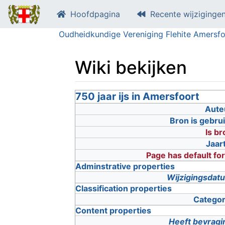
Hoofdpagina
Recente wijziginge
Oudheidkundige Vereniging Flehite Amersfo
Wiki bekijken
Ga naar:
750 jaar ijs in Amersfoort
navigatie
,
zoeken
Aute
Bron is gebrui
Is br
Jaar
Page has default fo
Adminstrative properties
Wijzigingsdat
Classification properties
Categor
Content properties
Heeft bevragi