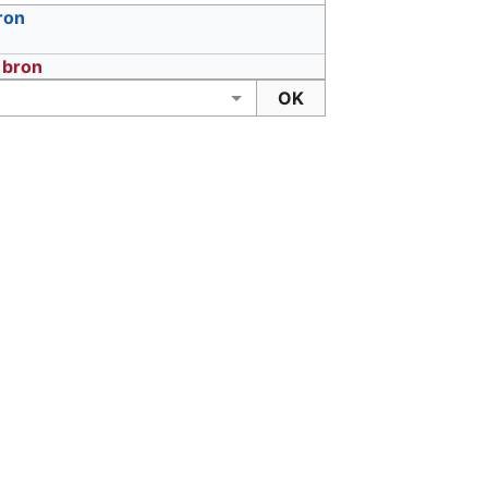
ron
s bron