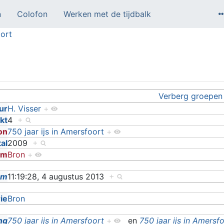
n
Colofon
Werken met de tijdbalk
ort
Verberg groepen
ur
H. Visser
+
kt
4
+
on
750 jaar ijs in Amersfoort
+
tal
2009
+
rm
Bron
+
um
11:19:28, 4 augustus 2013
+
ie
Bron
ng
750 jaar ijs in Amersfoort
+
en
750 jaar ijs in Amersf