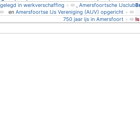
gelegd in werkverschaffing
+
,
Amersfoortsche IJsclub
B
en
Amersfoortse IJs Vereniging (AIJV) opgericht
+
750 jaar ijs in Amersfoort
+
I