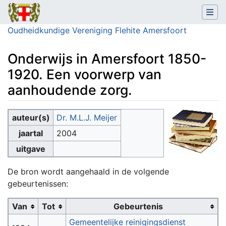
Oudheidkundige Vereniging Flehite Amersfoort
Onderwijs in Amersfoort 1850-
1920. Een voorwerp van
aanhoudende zorg.
Ga naar:
navigatie
,
zoeken
auteur(s)
Dr. M.L.J. Meijer
jaartal
2004
uitgave
De bron wordt aangehaald in de volgende
gebeurtenissen:
Van
Tot
Gebeurtenis
Gemeentelijke reinigingsdienst