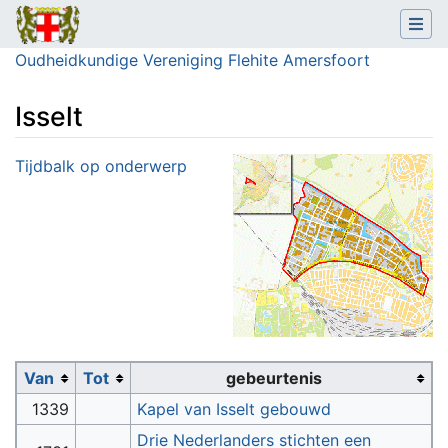
Oudheidkundige Vereniging Flehite Amersfoort
Isselt
Ga naar:
navigatie
,
zoeken
Tijdbalk op onderwerp
Van
Tot
gebeurtenis
1339
Kapel van Isselt gebouwd
Drie Nederlanders stichten een