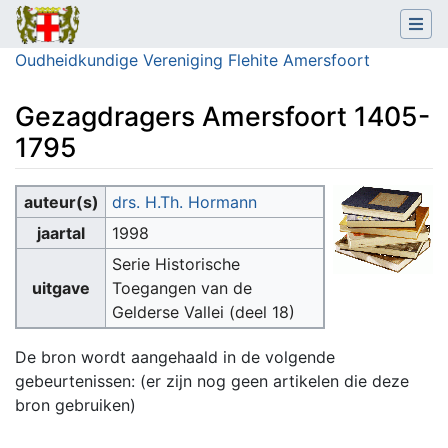
Oudheidkundige Vereniging Flehite Amersfoort
Gezagdragers Amersfoort 1405-
1795
Ga naar:
navigatie
,
zoeken
auteur(s)
drs. H.Th. Hormann
jaartal
1998
Serie Historische
uitgave
Toegangen van de
Gelderse Vallei (deel 18)
De bron wordt aangehaald in de volgende
gebeurtenissen: (er zijn nog geen artikelen die deze
bron gebruiken)