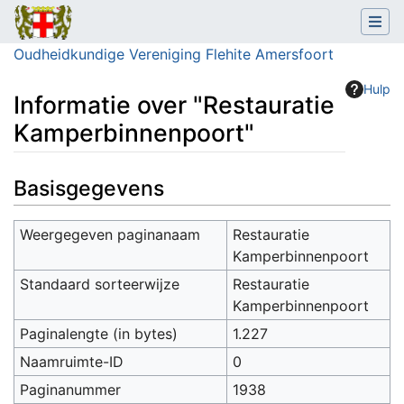
Oudheidkundige Vereniging Flehite Amersfoort
Hulp
Informatie over "Restauratie
Kamperbinnenpoort"
Ga naar:
navigatie
,
zoeken
Basisgegevens
Weergegeven paginanaam
Restauratie
Kamperbinnenpoort
Standaard sorteerwijze
Restauratie
Kamperbinnenpoort
Paginalengte (in bytes)
1.227
Naamruimte-ID
0
Paginanummer
1938