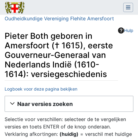
Oudheidkundige Vereniging Flehite Amersfoort
Hulp
Pieter Both geboren in
Amersfoort († 1615), eerste
Gouverneur-Generaal van
Nederlands Indië (1610-
1614): versiegeschiedenis
Logboek voor deze pagina bekijken
Ga naar:
navigatie
,
zoeken
Naar versies zoeken
Selectie voor verschillen: selecteer de te vergelijken
versies en toets ENTER of de knop onderaan.
Verklaring afkortingen:
(huidig)
= verschil met huidige