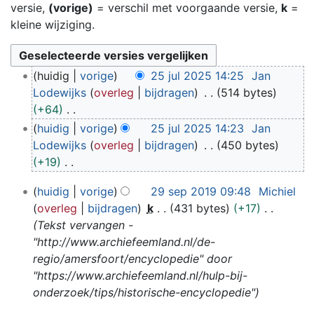
versie,
(vorige)
= verschil met voorgaande versie,
k
=
kleine wijziging.
2
huidig
vorige
25 jul 2025 14:25
Jan
5
Lodewijks
overleg
bijdragen
514 bytes
j
+64
u
G
huidig
vorige
25 jul 2025 14:23
Jan
l
e
Lodewijks
overleg
bijdragen
450 bytes
2
e
+19
0
n
G
2
2
huidig
vorige
29 sep 2019 09:48
Michiel
b
e
5
9
overleg
bijdragen
k
431 bytes
+17
e
e
s
Tekst vervangen -
w
n
e
"http://www.archiefeemland.nl/de-
e
b
p
regio/amersfoort/encyclopedie" door
r
e
2
"https://www.archiefeemland.nl/hulp-bij-
k
w
0
onderzoek/tips/historische-encyclopedie"
i
e
1
n
r