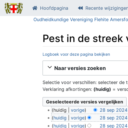
Hoofdpagina
Recente wijziginge
Oudheidkundige Vereniging Flehite Amersfo
Pest in de streek
Logboek voor deze pagina bekijken
Ga naar:
navigatie
,
zoeken
Naar versies zoeken
Selectie voor verschillen: selecteer de
Verklaring afkortingen:
(huidig)
= versc
2
huidig
vorige
28 sep 2024 
8
G
huidig
vorige
28 sep 2024 
s
e
G
huidig
vorige
28 sep 2024 