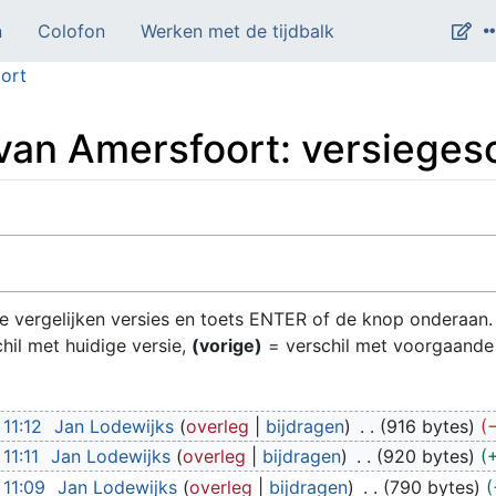
n
Colofon
Werken met de tijdbalk
ort
 van Amersfoort: versieges
 te vergelijken versies en toets ENTER of de knop onderaan.
hil met huidige versie,
(vorige)
= verschil met voorgaande
11:12
Jan Lodewijks
overleg
bijdragen
916 bytes
11:11
Jan Lodewijks
overleg
bijdragen
920 bytes
11:09
Jan Lodewijks
overleg
bijdragen
790 bytes