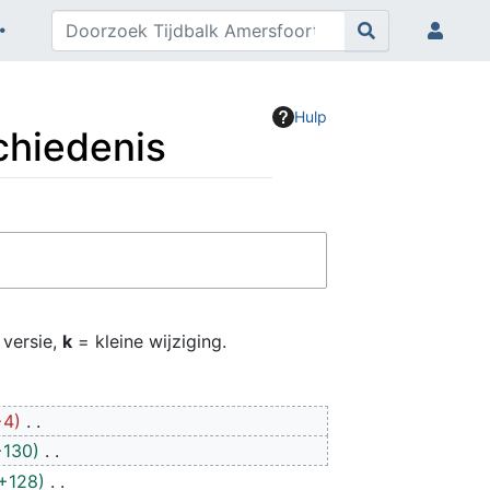
Hulp
chiedenis
 versie,
k
= kleine wijziging.
−4
+130
+128