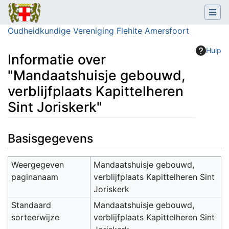
Oudheidkundige Vereniging Flehite Amersfoort
Hulp
Informatie over
"Mandaatshuisje gebouwd,
verblijfplaats Kapittelheren
Sint Joriskerk"
Ga naar:
navigatie
,
zoeken
Basisgegevens
Weergegeven
Mandaatshuisje gebouwd,
paginanaam
verblijfplaats Kapittelheren Sint
Joriskerk
Standaard
Mandaatshuisje gebouwd,
sorteerwijze
verblijfplaats Kapittelheren Sint