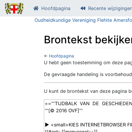
Hoofdpagina
Recente wijziginge
Oudheidkundige Vereniging Flehite Amersfo
Brontekst bekijk
←
Hoofdpagina
Ga naar:
navigatie
,
zoeken
U hebt geen toestemming om deze pagi
De gevraagde handeling is voorbehoud
U kunt de brontekst van deze pagina be