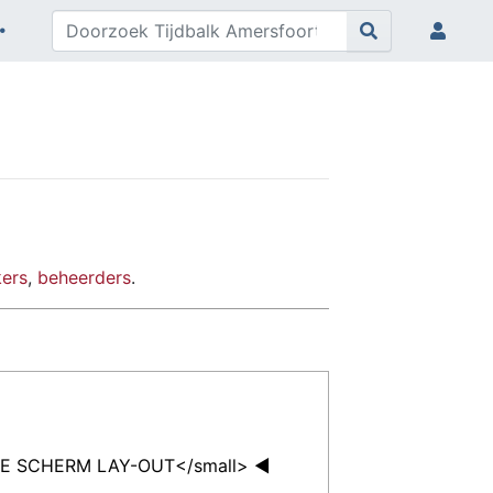
kers
,
beheerders
.