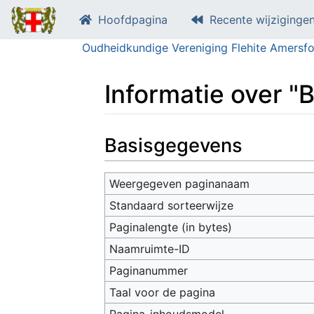
Hoofdpagina
Recente wijziginge
Oudheidkundige Vereniging Flehite Amersfo
Informatie over "
Ga naar:
navigatie
,
zoeken
Basisgegevens
Weergegeven paginanaam
Standaard sorteerwijze
Paginalengte (in bytes)
Naamruimte-ID
Paginanummer
Taal voor de pagina
Pagina-inhoudsmodel