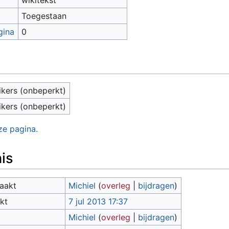
Toegestaan
gina
0
ikers (onbeperkt)
ikers (onbeperkt)
ze pagina.
is
aakt
Michiel
(
overleg
|
bijdragen
)
kt
7 jul 2013 17:37
Michiel
(
overleg
|
bijdragen
)