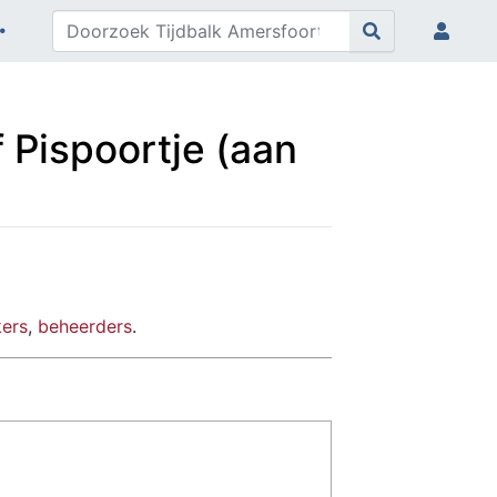
 Pispoortje (aan
kers
,
beheerders
.