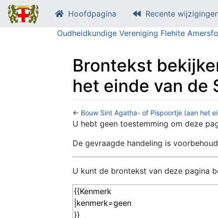
Hoofdpagina
Recente wijziginge
Oudheidkundige Vereniging Flehite Amersfo
Brontekst bekijke
het einde van de 
←
Bouw Sint Agatha- of Pispoortje (aan het e
Ga naar:
navigatie
,
zoeken
U hebt geen toestemming om deze pagi
De gevraagde handeling is voorbehoud
U kunt de brontekst van deze pagina be