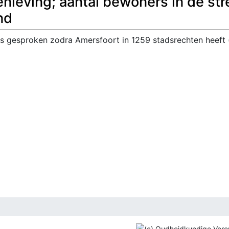
enleving; aantal bewoners in de str
nd
s gesproken zodra Amersfoort in 1259 stadsrechten heeft 