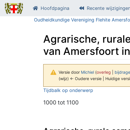
Hoofdpagina
Recente wijziginge
Oudheidkundige Vereniging Flehite Amersfo
Agrarische, rural
van Amersfoort i
Versie door
Michiel
(
overleg
|
bijdrag
(wijz) ← Oudere versie | Huidige versi
Ga naar:
navigatie
,
zoeken
Tijdbalk op onderwerp
1000
tot 1100