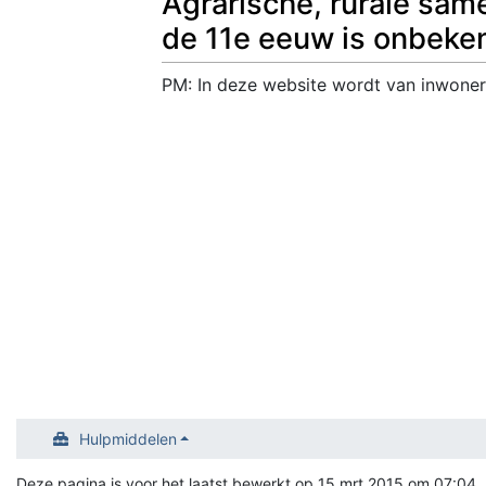
Agrarische, rurale sam
de 11e eeuw is onbeke
PM: In deze website wordt van inwoner
Hulpmiddelen
Deze pagina is voor het laatst bewerkt op 15 mrt 2015 om 07:04.