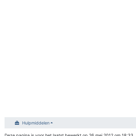
Hulpmiddelen
Deze pagina is voor het laatst bewerkt op 26 mei 2012 om 18:33.