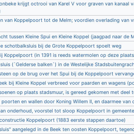
onbeke krijgt octrooi van Karel V voor graven van kanaal 
g
n van Koppelpoort tot de Melm; voordien overlading van vr
cht tussen Kleine Spui en Kleine Koppel (jaagpad naar de 
 schotbalksluis bij de Grote Koppelpoort spoelt weg
j Koppelpoort (in 1391 is reeds watermolen op deze plaat
sluis (`Gelderse balken`) in de Westelijke Stadsbuitengrach
steen op de brug over het Spui bij de Koppelpoort vervange
eek bij Kleine Koppel verbreed voor paarden en wagens (p
soenen op plaats stadsmuur, is gereed gekomen met deel 
poorten en wallen door Koning Willem II, en daarmee van
an onderhoud, voorstel tot sloop Koppelpoort in gemeent
econstructie Koppelpoort (1883 eerste stappen daartoe)
luis" aangelegd in de Beek ten oosten Koppelpoort, tegen