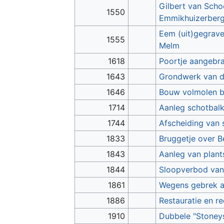
Gilbert van Scho
1550
Emmikhuizerber
Eem (uit)gegrave
1555
Melm
1618
Poortje aangebra
1643
Grondwerk van de
1646
Bouw volmolen bi
1714
Aanleg schotbalk
1744
Afscheiding van 
1833
Bruggetje over B
1843
Aanleg van plant
1844
Sloopverbod van 
1861
Wegens gebrek a
1886
Restauratie en r
1910
Dubbele "Stoneys