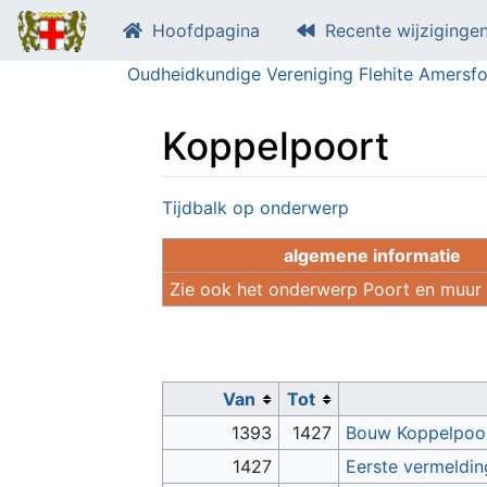
Hoofdpagina
Recente wijziginge
Oudheidkundige Vereniging Flehite Amersfo
Koppelpoort
Ga naar:
navigatie
,
zoeken
Tijdbalk op onderwerp
algemene informatie
Zie ook het onderwerp Poort en muur
Van
Tot
1393
1427
Bouw Koppelpoo
1427
Eerste vermeldin