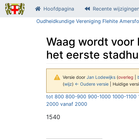
Hoofdpagina
Recente wijziginge
Oudheidkundige Vereniging Flehite Amersfo
Waag wordt voor 
het eerste stadhu
Versie door
Jan Lodewijks
(
overleg
|
(
wijz
)
← Oudere versie
| Huidige versi
Ga naar:
navigatie
,
zoeken
tot 800
800-900
900-1000
1000-1100
2000
vanaf 2000
1540