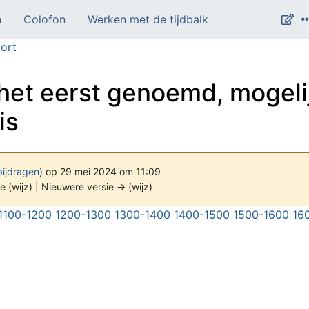
n
Colofon
Werken met de tijdbalk
ort
het eerst genoemd, mogelij
is
bijdragen
)
op 29 mei 2024 om 11:09
e (wijz) | Nieuwere versie → (wijz)
1100-1200
1200-1300
1300-1400
1400-1500
1500-1600
16