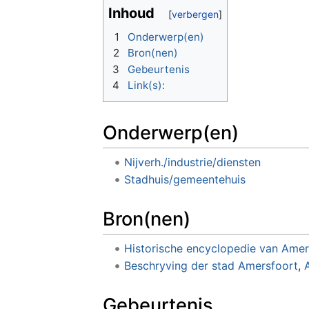
Inhoud
1
Onderwerp(en)
2
Bron(nen)
3
Gebeurtenis
4
Link(s):
Onderwerp(en)
Nijverh./industrie/diensten
Stadhuis/gemeentehuis
Bron(nen)
Historische encyclopedie van Amer
Beschryving der stad Amersfoort
,
Gebeurtenis