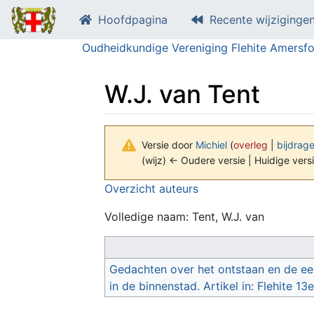
Hoofdpagina
Recente wijziginge
Oudheidkundige Vereniging Flehite Amersfo
W.J. van Tent
Versie door
Michiel
(
overleg
|
bijdrag
(wijz) ← Oudere versie | Huidige versi
Ga naar:
navigatie
,
zoeken
Overzicht auteurs
Volledige naam: Tent, W.J. van
Gedachten over het ontstaan en de ee
in de binnenstad. Artikel in: Flehite 13e