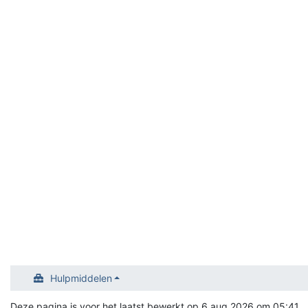
Hulpmiddelen
Deze pagina is voor het laatst bewerkt op 6 aug 2026 om 05:41.