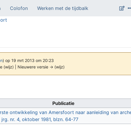
n
Colofon
Werken met de tijdbalk
ort
en
)
op 19 mrt 2013 om 20:23
e (wijz) | Nieuwere versie → (wijz)
Publicatie
rste ontwikkeling van Amersfoort naar aanleiding van ar
 jrg. nr. 4, oktober 1981, blzn. 64-77