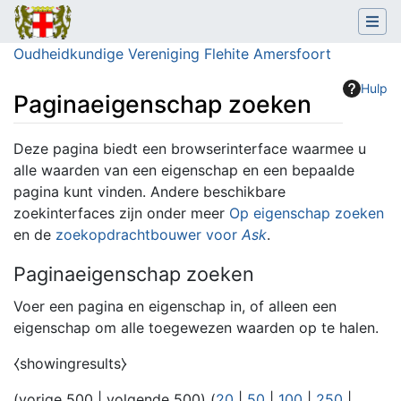
Oudheidkundige Vereniging Flehite Amersfoort
Hulp
Paginaeigenschap zoeken
Ga naar:
navigatie
,
zoeken
Deze pagina biedt een browserinterface waarmee u
alle waarden van een eigenschap en een bepaalde
pagina kunt vinden. Andere beschikbare
zoekinterfaces zijn onder meer
Op eigenschap zoeken
en de
zoekopdrachtbouwer voor
Ask
.
Paginaeigenschap zoeken
Voer een pagina en eigenschap in, of alleen een
eigenschap om alle toegewezen waarden op te halen.
⧼showingresults⧽
(
vorige 500
|
volgende 500
) (
20
|
50
|
100
|
250
|