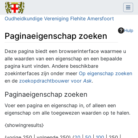
Oudheidkundige Vereniging Flehite Amersfoort
Hulp
Paginaeigenschap zoeken
Ga naar:
navigatie
,
zoeken
Deze pagina biedt een browserinterface waarmee u
alle waarden van een eigenschap en een bepaalde
pagina kunt vinden. Andere beschikbare
zoekinterfaces zijn onder meer
Op eigenschap zoeken
en de
zoekopdrachtbouwer voor
Ask
.
Paginaeigenschap zoeken
Voer een pagina en eigenschap in, of alleen een
eigenschap om alle toegewezen waarden op te halen.
⧼showingresults⧽
(
vorige 250
|
volgende 250
) (
20
|
50
|
100
|
250
|