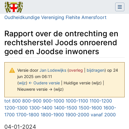
Oudheidkundige Vereniging Flehite Amersfoort
Rapport over de ontrechting en
rechtsherstel Joods onroerend
goed en Joodse inwoners
Versie door
Jan Lodewijks
(
overleg
|
bijdragen
)
op 24
jun 2025 om 06:11
(
wijz
)
← Oudere versie
| Huidige versie (wijz) |
Nieuwere versie → (wijz)
Ga naar:
navigatie
,
zoeken
tot 800
800-900
900-1000
1000-1100
1100-1200
1200-1300
1300-1400
1400-1500
1500-1600
1600-
1700
1700-1800
1800-1900
1900-2000
vanaf 2000
04-01-2024