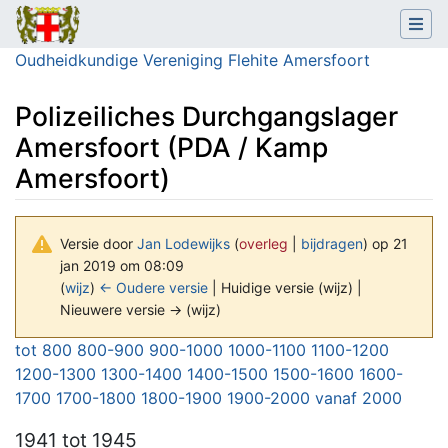
Oudheidkundige Vereniging Flehite Amersfoort
Polizeiliches Durchgangslager
Amersfoort (PDA / Kamp
Amersfoort)
Versie door
Jan Lodewijks
(
overleg
|
bijdragen
)
op 21
jan 2019 om 08:09
(
wijz
)
← Oudere versie
| Huidige versie (wijz) |
Nieuwere versie → (wijz)
Ga naar:
navigatie
,
zoeken
tot 800
800-900
900-1000
1000-1100
1100-1200
1200-1300
1300-1400
1400-1500
1500-1600
1600-
1700
1700-1800
1800-1900
1900-2000
vanaf 2000
1941
tot 1945