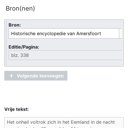
Bron(nen)
Bron:
Opt
Editie/Pagina:
Volgende toevoegen
Vrije tekst: