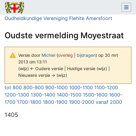
Oudheidkundige Vereniging Flehite Amersfoort
Oudste vermelding Moyestraat
Versie door
Michiel
(
overleg
|
bijdragen
)
op 30 mrt
2013 om 13:11
(wijz) ← Oudere versie | Huidige versie (wijz) |
Nieuwere versie → (wijz)
Ga naar:
navigatie
,
zoeken
tot 800
800-900
900-1000
1000-1100
1100-1200
1200-1300
1300-1400
1400-1500
1500-1600
1600-
1700
1700-1800
1800-1900
1900-2000
vanaf 2000
1405