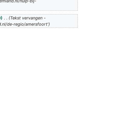
mland.nl/hulp-bij-
0
Tekst vervangen -
.nl/de-regio/amersfoort'