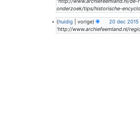
"http://www.archiefeemland.nl/de-r
s
onderzoek/tips/historische-encycl
e
2
p
huidig
vorige
20 dec 2015
0
2
'http://www.archiefeemland.nl/regi
d
0
e
1
c
9
2
0
1
5