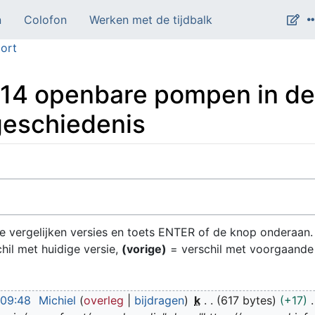
n
Colofon
Werken met de tijdbalk
ort
n 14 openbare pompen in de
geschiedenis
 te vergelijken versies en toets ENTER of de knop onderaan.
hil met huidige versie,
(vorige)
= verschil met voorgaande
 09:48
Michiel
overleg
bijdragen
k
617 bytes
+17