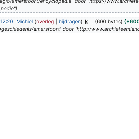
egio/amersfoort/encyclopedie" door "https://www.archiefee
opedie"
 12:20
Michiel
overleg
bijdragen
k
600 bytes
+60
ogeschiedenis/amersfoort' door 'http://www.archiefeemland