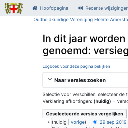
Hoofdpagina
Recente wijziginge
Oudheidkundige Vereniging Flehite Amersfo
In dit jaar worde
genoemd: versie
Logboek voor deze pagina bekijken
Ga naar:
navigatie
,
zoeken
Naar versies zoeken
Selectie voor verschillen: selecteer de
Verklaring afkortingen:
(huidig)
= versc
2
huidig
vorige
29 sep 2019
9